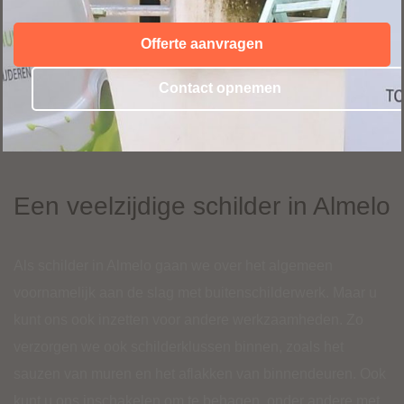
Offerte aanvragen
Contact opnemen
Een veelzijdige schilder in Almelo
Als schilder in Almelo gaan we over het algemeen
voornamelijk aan de slag met buitenschilderwerk. Maar u
kunt ons ook inzetten voor andere werkzaamheden. Zo
verzorgen we ook schilderklussen binnen, zoals het
sauzen van muren en het aflakken van binnendeuren. Ook
kunt u ons inschakelen om te behagen, onder andere met