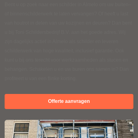
Bent u op zoek naar een schilder in Almelo om uw
buiten
–
of
binnenschilderwerk
te laten vervangen? Of heeft u last
van
houtrot
in delen van uw kozijnen en deuren? Dan bent
u bij Toni Schildersbedrijf B.V. aan het goede adres. Wij
zijn dagelijks actief in Almelo als schilder en leveren
schilderwerk van hoge kwaliteit, inclusief garantie. Ook
kunt u bij ons terecht voor werkzaamheden als stucen en
behangen
. Schakelen u en uw buren ons samen in? Dan
profiteert u van een flinke korting.
Offerte aanvragen