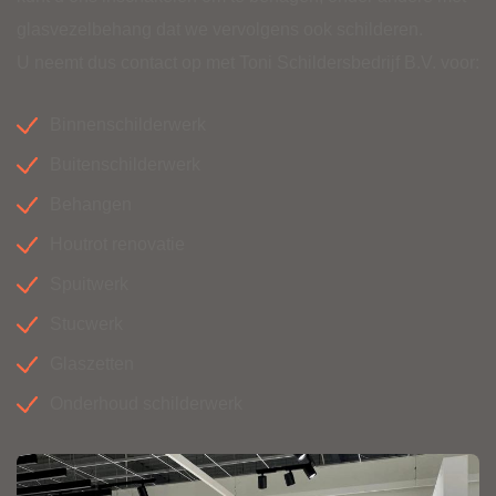
glasvezelbehang dat we vervolgens ook schilderen.
U neemt dus contact op met Toni Schildersbedrijf B.V. voor:
Binnenschilderwerk
Buitenschilderwerk
Behangen
Houtrot renovatie
Spuitwerk
Stucwerk
Glaszetten
Onderhoud schilderwerk