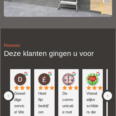
Reviews
Deze klanten gingen u voor
DWARKESHA STUDIYO
Émile Laurent
Simon van Lienden
Femke de Ruiter
1 week geleden
3 weken geleden
4 weken geleden
1 maand ge
Gewel
Heel 
De 
Vriend
Ech
dige 
fijn 
comm
elijke 
va
servic
bedrijf 
unicati
schilde
ns
e! We 
om 
e met 
rs die 
p. 