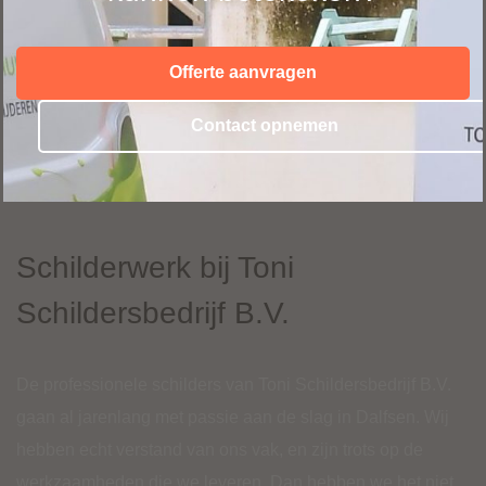
Offerte aanvragen
Contact opnemen
Schilderwerk bij Toni
Schildersbedrijf B.V.
De professionele schilders van Toni Schildersbedrijf B.V.
gaan al jarenlang met passie aan de slag in Dalfsen. Wij
hebben echt verstand van ons vak, en zijn trots op de
werkzaamheden die we leveren. Dan hebben we het niet