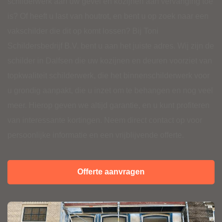
schilderwerk aan uw gevel en kozijnen aan vervanging toe
is? Of heeft u last van houtrot, en bent u op zoek naar een
vakschilder die dit op komt lossen? Bij Toni
Schildersbedrijf B.V. bent u aan het juiste adres. Wij zijn de
schilder in Dalfsen die uw kozijnen en deuren voorziet van
topkwaliteit schilderwerk, die het
binnenschilderwerk
voor
u grondig aanpakt, die u inzet om te
behangen
en nog veel
meer. Hierop geven we altijd garantie, en u kunt profiteren
van interessante kortingen. Neem direct contact op voor
persoonlijke informatie en een vrijblijvende offerte.
Offerte aanvragen