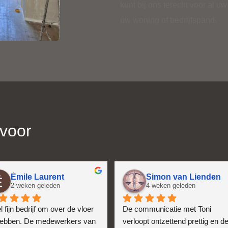
kunt bij ons terecht voor al u
uw woning of bedrijfspand.
 voor
Émile Laurent
Simon van Lienden
2 weken geleden
4 weken geleden
 fijn bedrijf om over de vloer 
De communicatie met Toni 
hebben. De medewerkers van 
verloopt ontzettend prettig en de