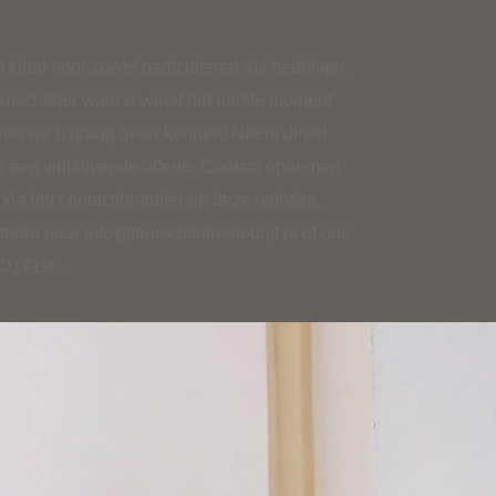
t klaar voor zowel particulieren als bedrijven.
enschilder waar u vanaf het eerste moment
en we u graag beter kennen! Neem direct
 een vrijblijvende offerte. Contact opnemen
 via het
contactformulier
op deze website.
sturen naar
info@tonischildersbedrijf.nl
of ons
4017190
.