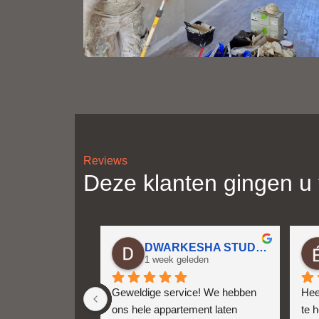
Reviews
Deze klanten gingen u
DWARKESHA STUDIYO
1 week geleden
Geweldige service! We hebben 
Heel
ons hele appartement laten 
te 