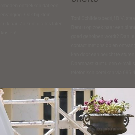
aamheden ontdekken dat een
ervanging. Ook bij klein
Toni Schildersbedrijf B.V. staa
 u klaar. Zo kunt u alles laten
Bent u op zoek naar een binn
 kosten!
goed geholpen wordt? Dan ler
contact met ons op en ontvang
kan door een bericht te sturen
Daarnaast kunt u een e-mail 
telefonisch bereiken via
085-