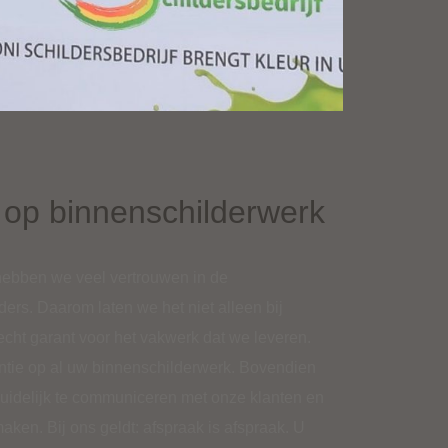
e op binnenschilderwerk
. hebben we veel vertrouwen in de
ers. Daarom laten we het niet alleen bij
cht garant voor het vakwerk dat we leveren.
rantie op al uw binnenschilderwerk. Bovendien
duidelijk te communiceren met onze klanten en
ken. Bij ons geldt: afspraak is afspraak. U