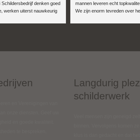
i Schildersbedrijf denken goed 
mannen leveren echt topkwaliteit
, werken uiterst nauwkeurig 
We zijn enorm tevreden over het
erg professioneel. Ze zorgden 
buitenschilderwerk van onze 
or dat alles tot in de puntjes 
woning. De voorbereiding was 
 afgewerkt. Het eindresultaat 
grondig en na afloop hebben ze 
 de woonkamer en keuken 
alles weer keurig netjes 
 er prachtig uit!
achtergelaten. Een absolute 
aanrader!
edrijven
Langdurig plez
schilderwerk
lieren en Verenigingen van
van onze diensten. Geef uw
Veel mensen zijn geneigd zelf
heid en goede kwaliteit.
binnen. Vervolgens komen ze 
kheden te bespreken.
klus is dan gedacht en dat he