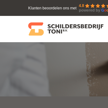
4.8
Klanten beoordelen ons met
powered by
G
o