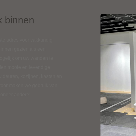
k binnen
uiste adres voor vakkundig
binnen gezien als een
 mogelijk om uw wanden te
den mooie en levendige
w deuren, kozijnen, kasten en
ervoor maken we gebruik van
 onder andere: