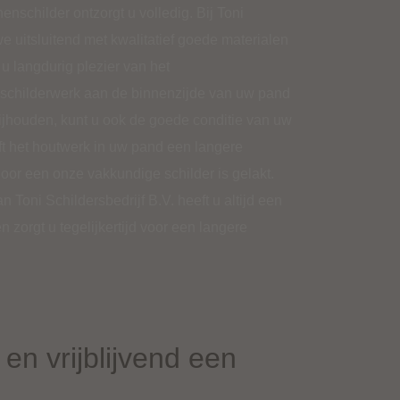
nschilder ontzorgt u volledig. Bij Toni
e uitsluitend met kwalitatief goede materialen
 u langdurig plezier van het
 schilderwerk aan de binnenzijde van uw pand
bijhouden, kunt u ook de goede conditie van uw
ft het houtwerk in uw pand een langere
door een onze vakkundige schilder is gelakt.
 Toni Schildersbedrijf B.V. heeft u altijd een
n zorgt u tegelijkertijd voor een langere
en vrijblijvend een