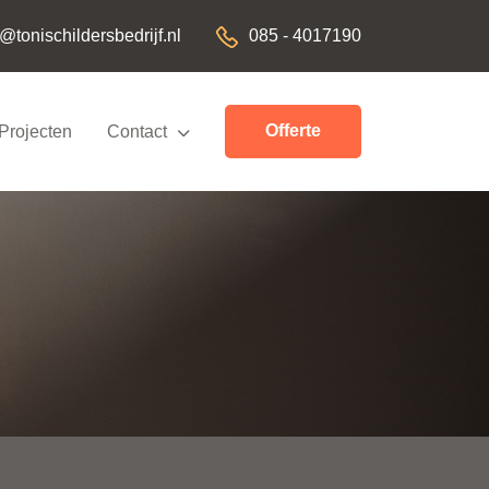
085 - 4017190
o@tonischildersbedrijf.nl
Offerte
Projecten
Contact