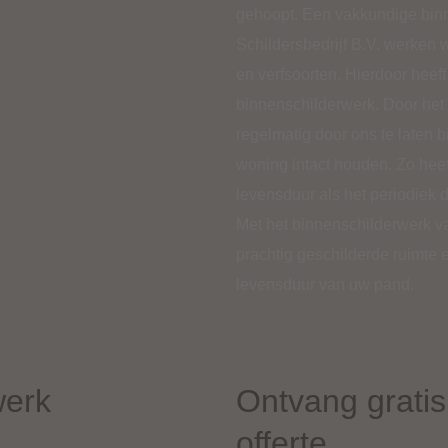
gehoopt. Een vakkundige binne
Schildersbedrijf B.V. werken w
en verfsoorten. Hierdoor heeft
binnenschilderwerk. Door het
regelmatig door ons te laten 
woning intact houden. Zo hee
levensduur als het periodiek 
Met het binnenschilderwerk van
prachtig geschilderde ruimte e
levensduur van uw pand.
werk
Ontvang gratis 
offerte