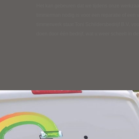
Het kan gebeuren dat we tijdens onze werkz
timmerman nodig is voor een reparatie of een v
timmerwerk
staat Toni Schildersbedrijf B.V. voor
doen door één bedrijf, wat u weer scheelt in de