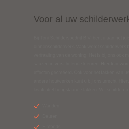
Voor al uw schilderwer
Bij Toni Schildersbedrijf B.V. bent u aan het j
binnenschilderwerk. Vaak wordt schilderwerk 
verfraaiing van de woning. Het is bij ons ook
sauzen in verschillende
kleuren
. Hierdoor wor
effecten gecreëerd. Ook voor het lakken van u
andere
houtwerken
kunt u bij ons terecht. Hi
kwalitatief hoogstaande lakken. Wij schilderen
Wanden
Deuren
Plafonds