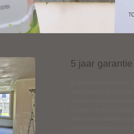
5 jaar garanti
Bij Toni Schildersbedrijf B.V
vakkundigheid van onze schild
woorden, maar staan we ook e
Zo krijgt u van ons 5 jaar ga
vinden we het belangrijk om 
onze verwachtingen waar te ma