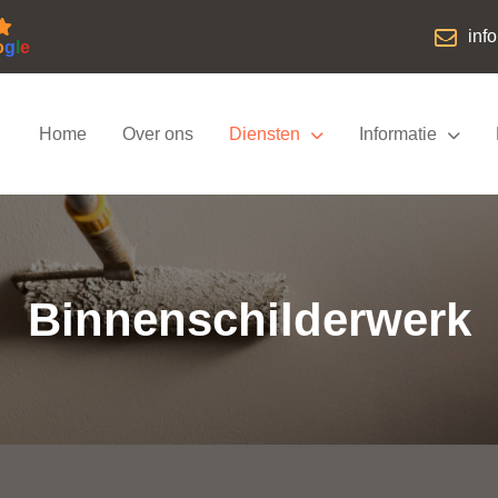
inf
o
g
l
e
Home
Over ons
Diensten
Informatie
Binnenschilderwerk