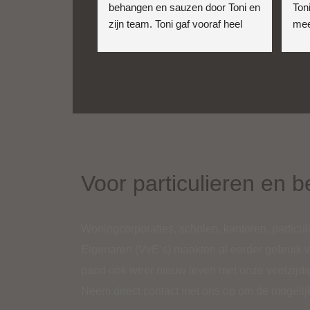
behangen en sauzen door Toni en 
Ton
zijn team. Toni gaf vooraf heel 
mee
eerlijk en uitgebreid advies over 
en 
het wel of niet gebruiken van 
ervo
vliesbehang. De offerte was snel 
was
binnen en ze konden op korte 
van
termijn starten.
ziet
Voor particulieren en b
Woningcorporaties, scholen, kantoren, particu
Eigenaren (VvE’s) maakten al eerder gebruik 
pand ook weer nieuw leven met onze veelzijdig
Neem direct contact met ons op om de mogelij